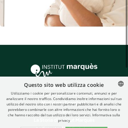
Questo sito web utilizza cookie
Mostra cliniche
Utilizziamo i cookie per personalizzare contenuti, annunci e per
Informazioni su Institut Marquès
analizzare il nostro traffico. Condividiamo inoltre informazioni sul tuo
SPANISH
Motivi per Sceglierci
utilizzo del nostro sito con i nostri partner pubblicitari e di analisi che
FRENCH
potrebbero combinarle con altre informazioni che hai fornito loro o
Premi
che hanno raccolto dal tuo utilizzo dei loro servizi.
Informativa sulla
ENGLISH
La Storia di Institut Marquès
privacy
ITALIAN