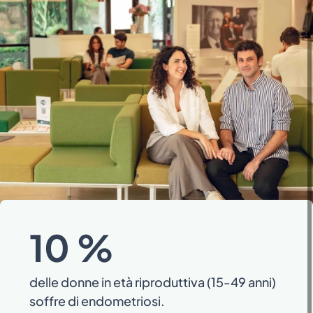
10
%
delle donne in età riproduttiva (15-49 anni)
di
soffre di endometriosi.
m