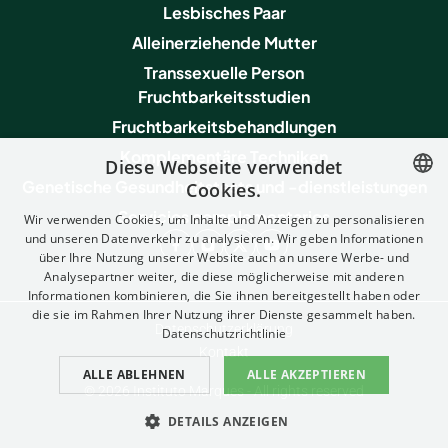
Lesbisches Paar
Alleinerziehende Mutter
Transsexuelle Person
Fruchtbarkeitsstudien
Fruchtbarkeitsbehandlungen
Komplementäre Techniken
Diese Webseite verwendet
Genetische Gesundheitstests und -dienstleistungen
Cookies.
Servicios complementarios
SPANISH
Wir verwenden Cookies, um Inhalte und Anzeigen zu personalisieren
und unseren Datenverkehr zu analysieren. Wir geben Informationen
FRENCH
über Ihre Nutzung unserer Website auch an unsere Werbe- und
Analysepartner weiter, die diese möglicherweise mit anderen
ENGLISH
Informationen kombinieren, die Sie ihnen bereitgestellt haben oder
die sie im Rahmen Ihrer Nutzung ihrer Dienste gesammelt haben.
ITALIAN
Datenschutzerklärung
Datenschutzrichtlinie
GERMAN
Kontakt
ALLE ABLEHNEN
ALLE AKZEPTIEREN
CATALAN
© 2026 Instituto Marques - All rights reserved
DETAILS ANZEIGEN