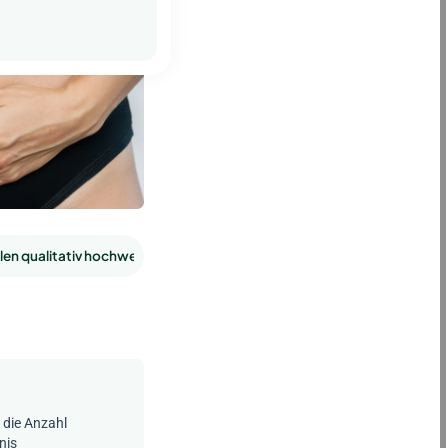
llen qualitativ hochwertig?
Was ist das Anti-Müller-Hormon?
 die Anzahl
nis