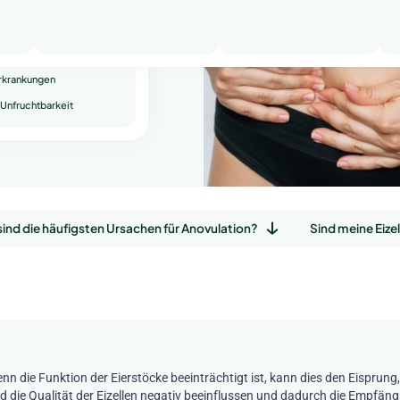
te Fehlgeburten
 Unfruchtbarkeit
Erkrankungen
Unfruchtbarkeit
ind die häufigsten Ursachen für Anovulation?
Sind meine Eize
nn die Funktion der Eierstöcke beeinträchtigt ist, kann dies den Eisprung,
d die Qualität der Eizellen negativ beeinflussen und dadurch die Empfäng