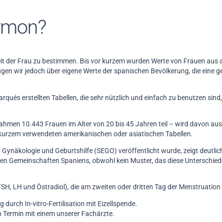
ormon?
rkeit der Frau zu bestimmen. Bis vor kurzem wurden Werte von Frauen aus
ügen wir jedoch über eigene Werte der spanischen Bevölkerung, die eine
arqués erstellten Tabellen, die sehr nützlich und einfach zu benutzen sind
ahmen 10.443 Frauen im Alter von 20 bis 45 Jahren teil – wird davon au
r kurzem verwendeten amerikanischen oder asiatischen Tabellen.
 für Gynäkologie und Geburtshilfe (SEGO) veröffentlicht wurde, zeigt deutl
n Gemeinschaften Spaniens, obwohl kein Muster, das diese Unterschiede
SH, LH und Östradiol), die am zweiten oder dritten Tag der Menstruation
 durch In-vitro-Fertilisation mit Eizellspende.
n Termin mit einem unserer Fachärzte.