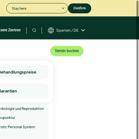
Stay here
Confirm
sere Zentren
Spanien / DE
Termin buchen
omplementäre
Behandlungspreise
ienstleistungen
sychologie
Garantien
ndrologie
nkologie und Reproduktion
kupunktur
rotic Personal System