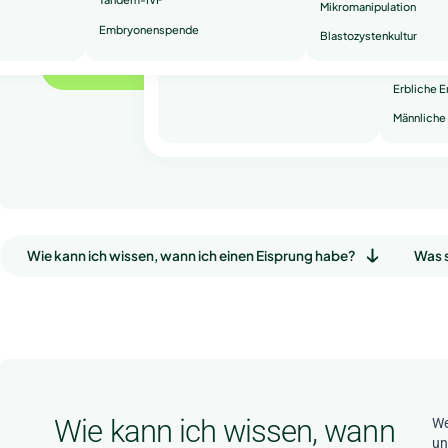
Mikromanipulation
Embryonenspende
Wiederhol
Blastozystenkultur
Sekundäre
Einen Termin vereinbaren
Erbliche 
Männliche 
Wie kann ich wissen, wann ich einen Eisprung habe?
Was s
Wie kann ich wissen, wann
We
un