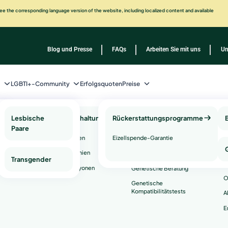
e the corresponding language version of the website, including localized content and available
Blog und Presse
FAQs
Arbeiten Sie mit uns
Un
n
LGBTI+-Community
Erfolgsquoten
Preise
gnose
Lesbische
Fruchtbarkeitserhaltung
Rückerstattungsprogramme
Genetische
K
Paare
Gesundheitstests
D
rkeit
Einfrieren von Eizellen
Eizellspende-Garantie
und -
P
dienstleistungen
Faktor
Einfrieren von Spermien
stik)
Transgender
A
arielle Reserve
Einfrieren von Embryonen
Genetische Beratung
O
sches Ovar
Genetische
Kompatibilitätstests
A
 Uterusfaktor
E
iose
ionsversagen