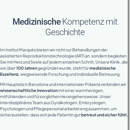
Medizinische
Kompetenz mit
Geschichte
Im Institut Marquès bieten wir nicht nur Behandlungen der
assistierten Reproduktionstechnologie (ART) an, sondern begleiten
Sie mit Herz und Seele auf jedem einzelnen Schritt. Unsere Klinik, die
vor über
100 Jahren
gegründet wurde, steht für
medizinische
Exzellenz
, wegweisende Forschung und individuelle Betreuung.
Mit Hauptsitz in Barcelona und internationaler Präsenz verbinden wir
wissenschaftliche Innovation
mit einer warmherzigen,
mitfühlenden und fürsorglichen Herangehensweise. Unser
interdisziplinäres Team aus Gynäkologen, Embryologen,
Psychologen und Pflegepersonal arbeitet eng zusammen, um
sicherzustellen, dass sich jede Patientin gut
betreut und sicher fühlt.