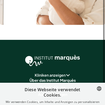
Kliniken anzeigen
Über das Institut Marquès
Gründe für uns
Diese Webseite verwendet
Auszeichnungen
Cookies.
SPANISH
Die Geschichte des Institut Marquès
Wir verwenden Cookies, um Inhalte und Anzeigen zu personalisieren