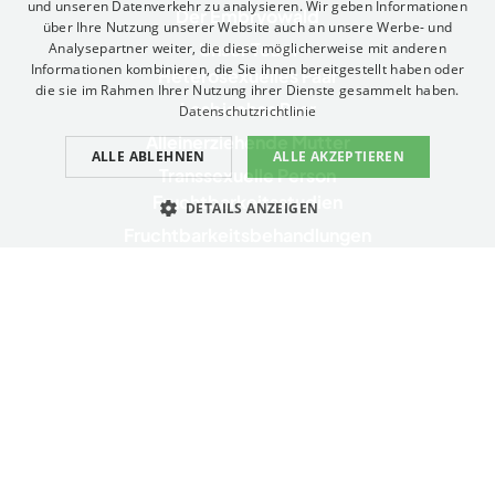
und unseren Datenverkehr zu analysieren. Wir geben Informationen
Der Embryowald
FRENCH
über Ihre Nutzung unserer Website auch an unsere Werbe- und
Unser Team
Analysepartner weiter, die diese möglicherweise mit anderen
ENGLISH
Informationen kombinieren, die Sie ihnen bereitgestellt haben oder
Heterosexuelles Paar
die sie im Rahmen Ihrer Nutzung ihrer Dienste gesammelt haben.
ITALIAN
Lesbisches Paar
Datenschutzrichtlinie
GERMAN
Alleinerziehende Mutter
ALLE ABLEHNEN
ALLE AKZEPTIEREN
CATALAN
Transsexuelle Person
Fruchtbarkeitsstudien
DETAILS ANZEIGEN
Fruchtbarkeitsbehandlungen
UNBEDINGT ERFORDERLICH
PERFORMANCE
Komplementäre Techniken
Genetische Gesundheitstests und -dienstleistungen
TARGETING
FUNKTIONALITÄT
Servicios complementarios
Unbedingt erforderlich
Performance
Targeting
Funktionalität
Datenschutzerklärung
Unbedingt erforderliche Cookies ermöglichen wesentliche Kernfunktionen
Kontakt