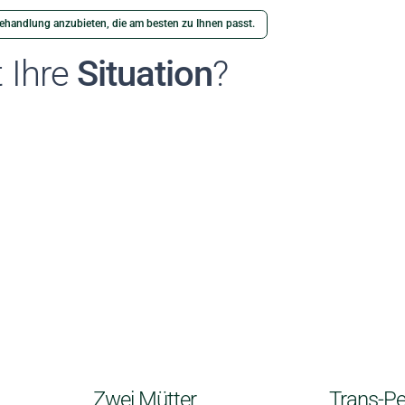
 Behandlung anzubieten, die am besten zu Ihnen passt.
t Ihre
Situation
?
Zwei Mütter
Trans-P