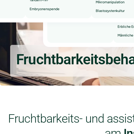
Mikromanipulation
Embryonenspende
Wiederhol
Blastozystenkultur
Sekundäre
Erbliche 
Männliche 
Fruchtbarkeitsbeh
Fruchtbarkeits- und assi
am
In