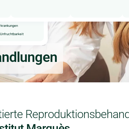
te Fehlgeburten
 Unfruchtbarkeit
Erkrankungen
Unfruchtbarkeit
andlungen
stierte Reproduktionsbehan
stitut Marquès