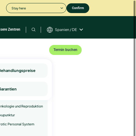
Stay here
Confirm
sere Zentren
Spanien / DE
Termin buchen
omplementäre
Behandlungspreise
ienstleistungen
sychologie
Garantien
ndrologie
nkologie und Reproduktion
kupunktur
rotic Personal System