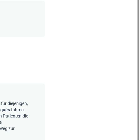
ür diejenigen,
rquès
führen
n Patienten die
e
 Weg zur