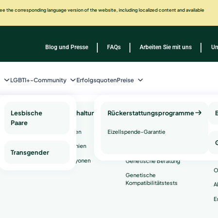
e the corresponding language version of the website, including localized content and available
Blog und Presse
FAQs
Arbeiten Sie mit uns
Un
n
LGBTI+-Community
Erfolgsquoten
Preise
gnose
Lesbische
Fruchtbarkeitserhaltung
Rückerstattungsprogramme
Genetische
K
Paare
Gesundheitstests
D
rkeit
Einfrieren von Eizellen
Eizellspende-Garantie
und -
P
dienstleistungen
Faktor
Einfrieren von Spermien
stik)
Transgender
A
arielle Reserve
Einfrieren von Embryonen
Genetische Beratung
O
sches Ovar
Genetische
Kompatibilitätstests
A
 Uterusfaktor
E
iose
ionsversagen