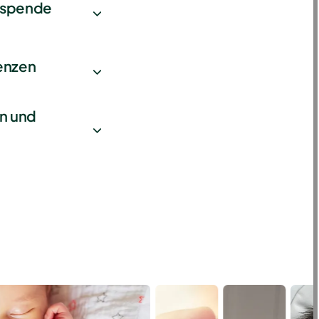
nspende
enzen
n und