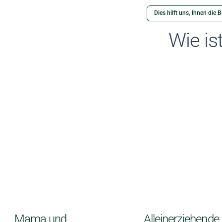
Dies hilft uns, Ihnen die
Wie is
Mama und
Alleinerziehende