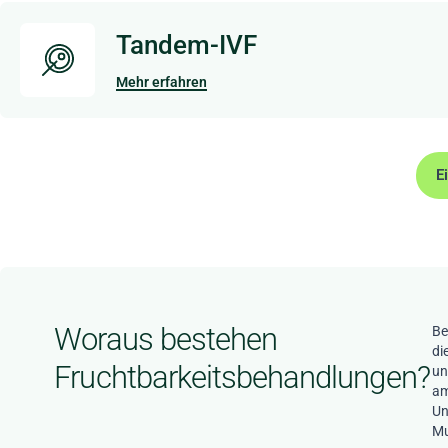
Tandem-IVF
Mehr erfahren
E
Woraus bestehen
Be
di
Fruchtbarkeitsbehandlungen?
un
am
Un
Mu