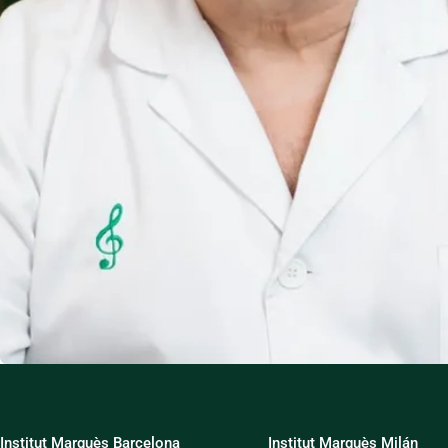
Institut Marquès Barcelona
Institut Marquès Milán