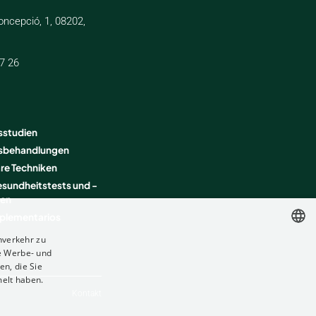
oncepció, 1, 08202,
7 26
sstudien
tsbehandlungen
e Techniken
sundheitstests und -
gen
mplementarios
nverkehr zu
e Werbe- und
SPANISH
n, die Sie
FRENCH
melt haben.
Kontakt
ENGLISH