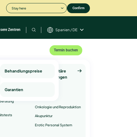
Stay here
Confirm
sere Zentren
Spanien / DE
Termin buchen
e
Behandlungspreise
Komplementäre
tstests
Dienstleistungen
Psychologie
tungen
Garantien
Andrologie
Beratung
Onkologie und Reproduktion
ätstests
Akupunktur
Erotic Personal System
n und Chirurgie an
er seine