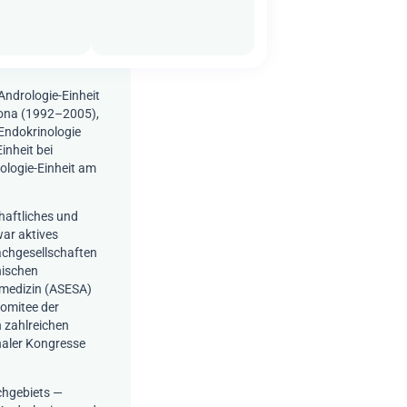
ephrologie und
l anerkannten
t er Tausende von
ine
Andrologie-Einheit
lona (1992–2005),
 Endokrinologie
inheit bei
rologie-Einheit am
chaftliches und
ar aktives
Fachgesellschaften
nischen
smedizin (ASESA)
omitee der
 zahlreichen
naler Kongresse
chgebiets —