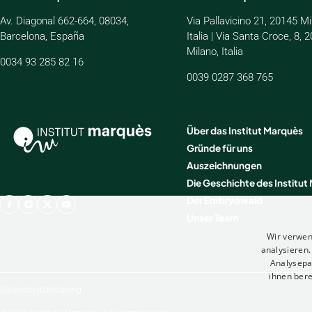
Av. Diagonal 662-664, 08034,
Via Pallavicino 21, 20145 Mi
Barcelona, España
Italia | Via Santa Croce, 8, 
Milano, Italia
0034 93 285 82 16
0039 0287 368 765
Über das Institut Marquès
Gründe für uns
Auszeichnungen
Die Geschichte des Institut
Der Embryowald
Unser Team
Wir verwen
analysieren
Analysepa
ihnen bere
Datenschutzerklärung