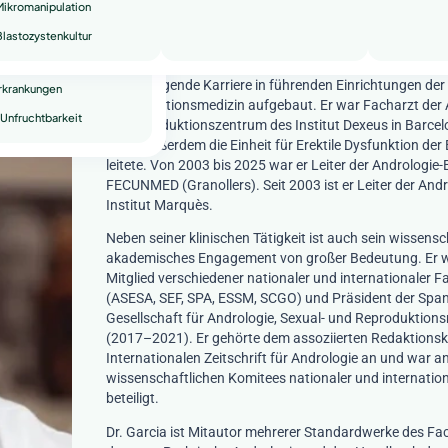
Weiterbildung in Andrologie am Institut für Urologie, N
Mikromanipulation
Andrologie der Fundación Puigvert, einem internationa
te Fehlgeburten
lastozystenkultur
Referenzzentrum (1986–1990). Seit über 30 Jahren ha
 Unfruchtbarkeit
Patienten mit männlicher Unfruchtbarkeit betreut und e
herausragende Karriere in führenden Einrichtungen der
Erkrankungen
Reproduktionsmedizin aufgebaut. Er war Facharzt der 
Unfruchtbarkeit
im Reproduktionszentrum des Institut Dexeus in Barce
wo er außerdem die Einheit für Erektile Dysfunktion der
leitete. Von 2003 bis 2025 war er Leiter der Andrologie-E
FECUNMED (Granollers). Seit 2003 ist er Leiter der And
Institut Marquès
.
Neben seiner klinischen Tätigkeit ist auch sein wissens
akademisches Engagement von großer Bedeutung. Er w
Mitglied verschiedener nationaler und internationaler 
(ASESA, SEF, SPA, ESSM, SCGO) und Präsident der Spa
Gesellschaft für Andrologie, Sexual- und Reproduktion
(2017–2021). Er gehörte dem assoziierten Redaktionsk
Internationalen Zeitschrift für Andrologie
an und war an
wissenschaftlichen Komitees nationaler und internatio
beteiligt.
Dr. Garcia ist Mitautor mehrerer Standardwerke des Fa