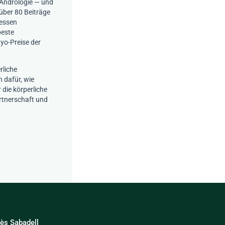
Andrologie
— und
über 80 Beiträge
ressen
beste
ayo-Preise der
rliche
 dafür, wie
 die körperliche
rtnerschaft und
uès Sabadell