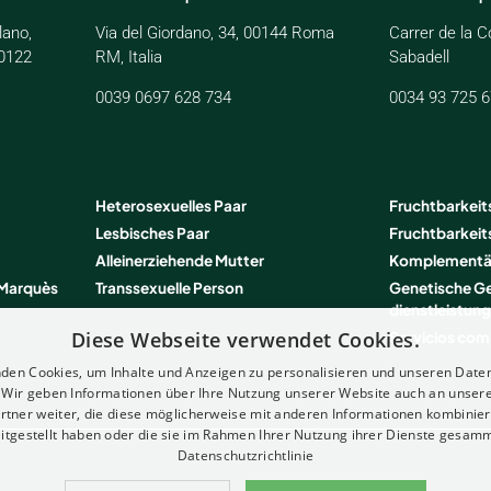
lano,
Via del Giordano, 34, 00144 Roma
Carrer de la C
20122
RM, Italia
Sabadell
0039 0697 628 734
0034 93 725 6
Heterosexuelles Paar
Fruchtbarkeit
Lesbisches Paar
Fruchtbarkei
Alleinerziehende Mutter
Komplementär
 Marquès
Transsexuelle Person
Genetische Ge
dienstleistun
Diese Webseite verwendet Cookies.
Servicios co
den Cookies, um Inhalte und Anzeigen zu personalisieren und unseren Date
. Wir geben Informationen über Ihre Nutzung unserer Website auch an unser
rtner weiter, die diese möglicherweise mit anderen Informationen kombiniere
itgestellt haben oder die sie im Rahmen Ihrer Nutzung ihrer Dienste gesam
Datenschutzrichtlinie