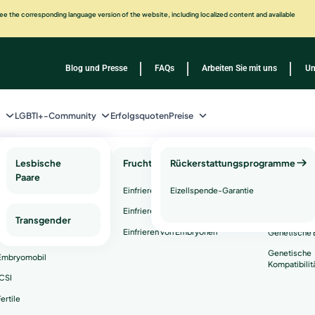
e the corresponding language version of the website, including localized content and available
Blog und Presse
FAQs
Arbeiten Sie mit uns
Un
n
LGBTI+-Community
Erfolgsquoten
Preise
Ferran García
gnose
Komplementäre
Lesbische
Fruchtbarkeitserhaltung
Rückerstattungsprogramme
Genetisch
Techniken
Paare
Gesundhei
rkeit
Einfrieren von Eizellen
Eizellspende-Garantie
und -
PGT
dienstleis
Faktor
Einfrieren von Spermien
Präimplantationsdiagnostik)
Transgender
arielle Reserve
Einfrieren von Embryonen
Genetische 
Time-Lapse Inkubator
Über Dr.
sches Ovar
Genetische
Embryomobil
Kompatibilit
 Uterusfaktor
ICSI
Dr. Ferran Garcia
schloss 1985 sein Studium der Medizi
iose
ertile
der Universität Barcelona ab. Anschließend absolvierte 
ionsversagen