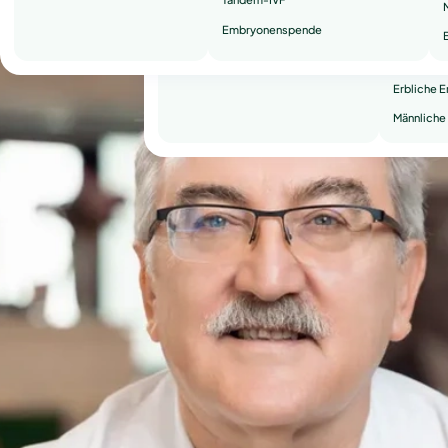
Embryonenspende
Wiederhol
B
Sekundäre
Erbliche 
Männliche 