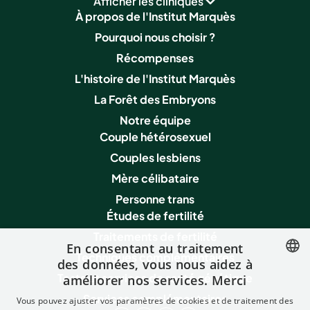
Afficher les cliniques
À propos de l'Institut Marquès
Pourquoi nous choisir ?
Récompenses
L'histoire de l'Institut Marquès
La Forêt des Embryons
Notre équipe
Couple hétérosexuel
Couples lesbiens
Mère célibataire
Personne trans
Études de fertilité
Traitements de fertilité
En consentant au traitement
Techniques complémentaires
des données, vous nous aidez à
Tests et services de santé génétique
améliorer nos services. Merci
SPANISH
Services complémentaires
Vous pouvez ajuster vos paramètres de cookies et de traitement des
FRENCH