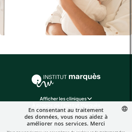
Afficher les cliniques
À propos de l'Institut Marquès
En consentant au traitement
Pourquoi nous choisir ?
des données, vous nous aidez à
Récompenses
améliorer nos services. Merci
SPANISH
L'histoire de l'Institut Marquès