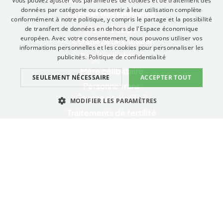
Vous pouvez ajuster vos paramètres de cookies et de traitement des
FRENCH
données par catégorie ou consentir à leur utilisation complète
La Forêt des Embryons
conformément à notre politique, y compris le partage et la possibilité
ENGLISH
Notre équipe
de transfert de données en dehors de l'Espace économique
ITALIAN
européen. Avec votre consentement, nous pouvons utiliser vos
Couple hétérosexuel
informations personnelles et les cookies pour personnaliser les
GERMAN
Couples lesbiens
publicités.
Politique de confidentialité
Mère célibataire
CATALAN
SEULEMENT NÉCESSAIRE
ACCEPTER TOUT
Personne trans
Études de fertilité
MODIFIER LES PARAMÈTRES
Traitements de fertilité
NÉCESSAIRE
PERFORMANCE
CIBLAGE
Techniques complémentaires
Tests et services de santé génétique
FONCTIONNELLE
Services complémentaires
Nécessaire
Performance
Ciblage
Fonctionnelle
La catégorie "Nécessaire" permet d'assurer les fonctions de base du site
Politique de confidentialité
web, telles que la connexion des utilisateurs et la gestion des comptes.