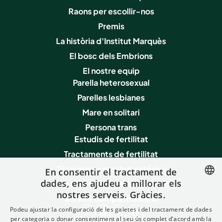
Raons per escollir-nos
Premis
La història d'Institut Marquès
El bosc dels Embrions
El nostre equip
Parella heterosexual
Parelles lesbianes
Mare en solitari
Persona trans
Estudis de fertilitat
Tractaments de fertilitat
Tècniques complementàries
En consentir el tractament de
dades, ens ajudeu a millorar els
Proves i serveis de salut genètica
nostres serveis. Gràcies.
SPANISH
Serveis complementaris
Podeu ajustar la configuració de les galetes i del tractament de dades
FRENCH
per categoria o donar consentiment al seu ús complet d'acord amb la