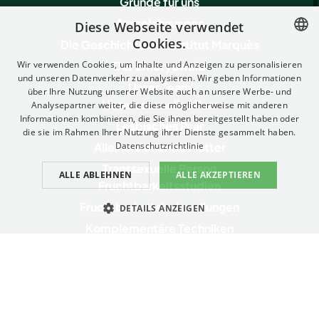
Gründe für uns
Auszeichnungen
Diese Webseite verwendet
Cookies.
Die Geschichte des Institut Marquès
SPANISH
Der Embryowald
Wir verwenden Cookies, um Inhalte und Anzeigen zu personalisieren
und unseren Datenverkehr zu analysieren. Wir geben Informationen
Unser Team
FRENCH
über Ihre Nutzung unserer Website auch an unsere Werbe- und
Heterosexuelles Paar
Analysepartner weiter, die diese möglicherweise mit anderen
ENGLISH
Informationen kombinieren, die Sie ihnen bereitgestellt haben oder
Lesbisches Paar
die sie im Rahmen Ihrer Nutzung ihrer Dienste gesammelt haben.
ITALIAN
Alleinerziehende Mutter
Datenschutzrichtlinie
GERMAN
Transsexuelle Person
ALLE ABLEHNEN
ALLE AKZEPTIEREN
CATALAN
Fruchtbarkeitsstudien
Fruchtbarkeitsbehandlungen
DETAILS ANZEIGEN
Komplementäre Techniken
UNBEDINGT ERFORDERLICH
PERFORMANCE
Genetische Gesundheitstests und -dienstleistungen
Servicios complementarios
TARGETING
FUNKTIONALITÄT