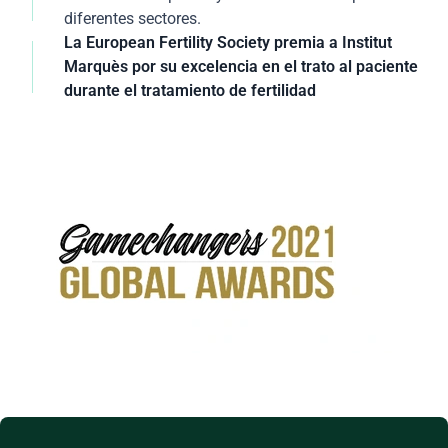
diferentes sectores.
La European Fertility Society premia a Institut
Marquès por su excelencia en el trato al paciente
durante el tratamiento de fertilidad
La European Fertility Society (EFS) ha reconocido a
Institut Marquès con el premio a la excelente
experiencia del paciente durante el tratamiento de
fertilidad: “
Award for Outstanding patient experience
during fertility treatment”.
Este es uno de los Fertility
Care Awards 2021 que la EFS concede anualmente
para reconocer a aquellas clínicas, organizaciones,
productos y servicios que prestan especial atención al
bienestar de sus pacientes en su día a día y que
destacan en las áreas clave en Reproducción Asistida.
En su discurso durante el acto de proclamación de los
galardones, el Dr. Alex Garcia Faura, director científico
de Institut Marquès, definió el “
esfuerzo diario para
cuidar el well-being de nuestros pacientes como una