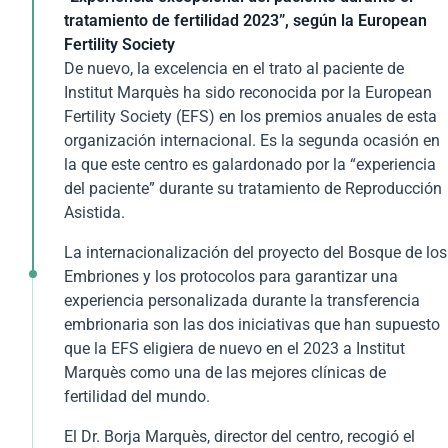
Asistida, por su actividad en I+D y por una trayectoria
tratamiento de fertilidad 2023”, según la European
que supera los 100 años de historia, Institut Marquès
Fertility Society
ha sido galardonado de nuevo con el Premio Nacional
De nuevo, la excelencia en el trato al paciente de
de Medicina en Reproducción Asistida. Este premio
Institut Marquès ha sido reconocida por la European
supone un nuevo reconocimiento a la labor de clínica
Fertility Society (EFS) en los premios anuales de esta
ayudando a conseguir el embarazo a pacientes de
organización internacional. Es la segunda ocasión en
todo el mundo
la que este centro es galardonado por la “experiencia
del paciente” durante su tratamiento de Reproducción
El Dr. Borja Marquès, Director de Institut Marquès,
Asistida.
recogió este prestigioso galardón en un evento
dedicado al sector médico que se celebró en Madrid.
La internacionalización del proyecto del Bosque de los
En su discurso, el Dr. Marquès, hizo referencia a la
Embriones y los protocolos para garantizar una
investigación y a los avances médicos para seguir
experiencia personalizada durante la transferencia
incrementando los buenos resultados de los
embrionaria son las dos iniciativas que han supuesto
tratamientos de Reproducción Asistida. También
que la EFS eligiera de nuevo en el 2023 a Institut
remarcó la importancia del apoyo emocional y la
Marquès como una de las mejores clínicas de
personalización en el trato al paciente. En este
fertilidad del mundo.
sentido, la excelencia y el trabajo en equipo resultan
El Dr. Borja Marquès, director del centro, recogió el
claves, según el Director del centro, para conseguir