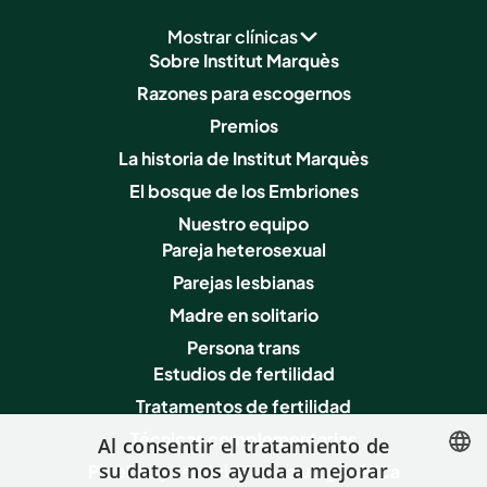
Mostrar clínicas
Sobre Institut Marquès
Razones para escogernos
Premios
La historia de Institut Marquès
El bosque de los Embriones
Nuestro equipo
Pareja heterosexual
Parejas lesbianas
Madre en solitario
Persona trans
Estudios de fertilidad
Tratamentos de fertilidad
Técnicas complementarias
Al consentir el tratamiento de
su datos nos ayuda a mejorar
Pruebas y servicios de salud genética