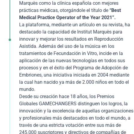
modificación de los criterios de valoración de los
Marquès como la clínica española con mejores
embriones. El estudio forma parte de una línea de
prácticas médicas, otorgándole el título de
“Best
investigación abierta por Institut Marquès que cambia
Medical Practice Operator of the Year 2021”.
el criterio sobre algunos de los embriones que no
La plataforma, mediante un artículo en su revista, ha
siguen las pautas de evolución normales pero que,
destacado la capacidad de Institut Marquès para
según se ha demostrado, pueden acabar
innovar y mejorar los resultados en Reproducción
convirtiéndose en un bebé sano.
Asistida. Además del uso de la música en los
tratamientos de Fecundación in Vitro, incide en la
aplicación de las nuevas tecnologías en todos sus
procesos y en el éxito del Programa de Adopción de
Embriones, una iniciativa iniciada en 2004 mediante
la cual han nacido ya más de 2.000 niños en todo el
mundo.
Desde su creación hace 18 años, los Premios
Globales GAMECHANGERS distinguen los logros, la
innovación y la excelencia de aquellas organizaciones
y profesionales más destacados en todo el mundo, a
través de una estricta votación entre sus más de
245.000 suscriptores y directivos de compañías de