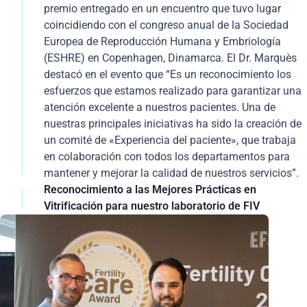
premio entregado en un encuentro que tuvo lugar
ayudar con éxito a las personas que necesitan un
coincidiendo con el congreso anual de la Sociedad
tratamiento médico para formar una familia.
Europea de Reproducción Humana y Embriología
(ESHRE) en Copenhagen, Dinamarca. El Dr. Marquès
destacó en el evento que “
Es un reconocimiento los
esfuerzos que estamos realizado para garantizar una
atención excelente a nuestros pacientes. Una de
nuestras principales iniciativas ha sido la creación de
un comité de «Experiencia del paciente», que trabaja
en colaboración con todos los departamentos para
mantener y mejorar la calidad de nuestros servicios
”.
Reconocimiento a las Mejores Prácticas en
Vitrificación para nuestro laboratorio de FIV
El laboratorio de Institut Marquès ha sido premiado
por sus excelentes resultados clínicos en vitrificación
de embriones y ovocitos. La marca Kitazato otorga
estos galardones entre las clínicas de Reproducción
Asistida que utilizan su medio de vitrificación junto
con el soporte Cryotop para la criopreservación de