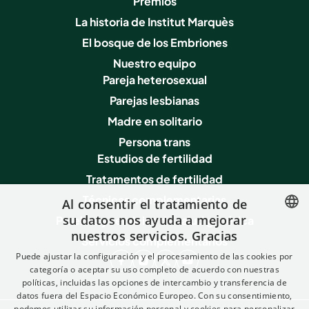
Premios
La historia de Institut Marquès
El bosque de los Embriones
Nuestro equipo
Pareja heterosexual
Parejas lesbianas
Madre en solitario
Persona trans
Estudios de fertilidad
Tratamentos de fertilidad
Técnicas complementarias
Al consentir el tratamiento de
su datos nos ayuda a mejorar
Pruebas y servicios de salud genética
nuestros servicios. Gracias
SPANISH
Servicios complementarios
Puede ajustar la configuración y el procesamiento de las cookies por
FRENCH
categoría o aceptar su uso completo de acuerdo con nuestras
políticas, incluidas las opciones de intercambio y transferencia de
ENGLISH
datos fuera del Espacio Económico Europeo. Con su consentimiento,
ITALIAN
podemos utilizar su información personal y cookies para personalizar