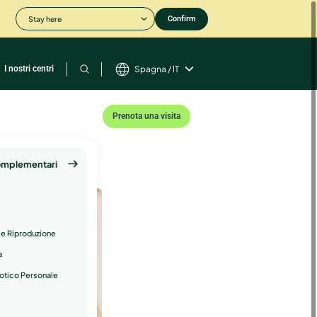
Stay here
Confirm
I nostri centri
Spagna / IT
Prenota una visita
complementari
a
e Riproduzione
a
otico Personale