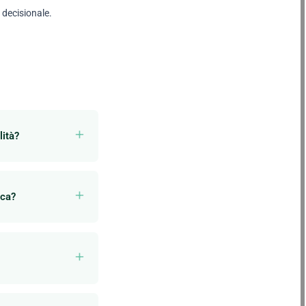
 decisionale.
lità?
ica?