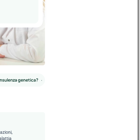
onsulenza genetica?
Benefici della consulenza genetica
azioni,
alattia