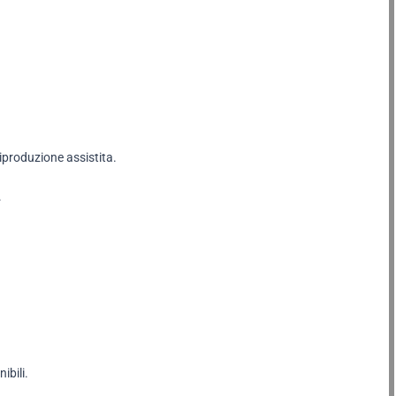
iproduzione assistita.
.
ibili.