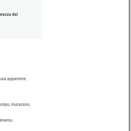
urezza dei
ausa apparente.
iotipo, mutazioni,
rimento.