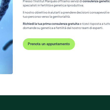
Presso l'Institut Marquès offriamo servizi di
consulenza genetic
specialisti in fertilità e genetica riproduttiva.
Il nostro obiettivo è aiutarti a prendere decisioni consapevoli e
tuo percorso verso la genitorialità.
Richiedi la tua prima consulenza gratuita
e ricevi risposta a tutt
domande su genetica e fertilità dal nostro team di esperti.
Prenota un appuntamento