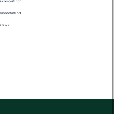
a completi
con
 supportarti nel
e le tue