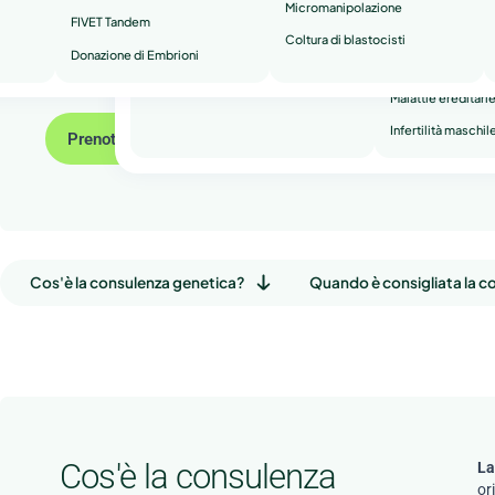
Micromanipolazione
FIVET Tandem
Testimonianze
Aborti ricorrenti
Coltura di blastocisti
Donazione di Embrioni
Test e servizi per la salute genetica
Infertilità seconda
Malattie ereditari
Infertilità maschil
Prenota un appuntamento
Cos'è la consulenza genetica?
Quando è consigliata la c
Cos'è la consulenza
La
or