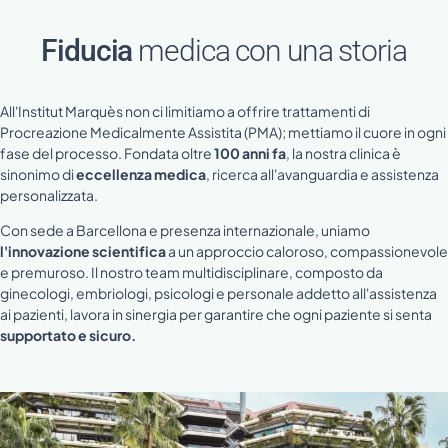
Fiducia
medica con una storia
All'Institut Marquès non ci limitiamo a offrire trattamenti di
Procreazione Medicalmente Assistita (PMA); mettiamo il cuore in ogni
fase del processo. Fondata oltre
100 anni fa
, la nostra clinica è
sinonimo di
eccellenza medica
, ricerca all'avanguardia e assistenza
personalizzata.
Con sede a Barcellona e presenza internazionale, uniamo
l'innovazione scientifica
a un approccio caloroso, compassionevole
e premuroso. Il nostro team multidisciplinare, composto da
ginecologi, embriologi, psicologi e personale addetto all'assistenza
ai pazienti, lavora in sinergia per garantire che ogni paziente si senta
supportato e sicuro.