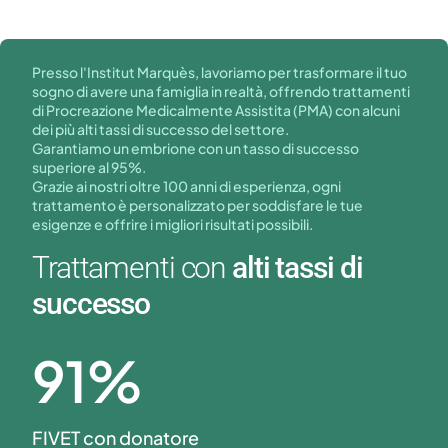
Presso l'Institut Marquès, lavoriamo per trasformare il tuo
sogno di avere una famiglia in realtà, offrendo trattamenti
di Procreazione Medicalmente Assistita (PMA) con alcuni
dei più alti tassi di successo del settore.
Garantiamo un embrione con un tasso di successo
superiore al 95%.
Grazie ai nostri oltre 100 anni di esperienza, ogni
trattamento è personalizzato per soddisfare le tue
esigenze e offrire i migliori risultati possibili.
Trattamenti con
alti tassi di
successo
91
%
FIVET con donatore