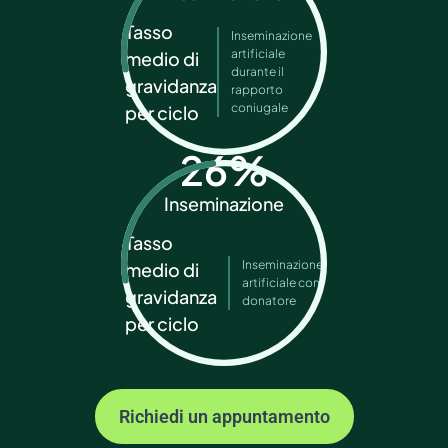
Tasso
Inseminazione
artificiale
medio di
durante il
gravidanza
rapporto
coniugale
per ciclo
26
%
Inseminazione
Tasso
Inseminazione
medio di
artificiale con
gravidanza
donatore
per ciclo
Richiedi un appuntamento