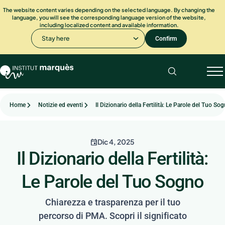
The website content varies depending on the selected language. By changing the
language, you will see the corresponding language version of the website,
including localized content and available information.
Stay here
Confirm
Home
Notizie ed eventi
Il Dizionario della Fertilità: Le Parole del Tuo So
Dic 4, 2025
Il Dizionario della Fertilità:
Le Parole del Tuo Sogno
Chiarezza e trasparenza per il tuo
percorso di PMA. Scopri il significato