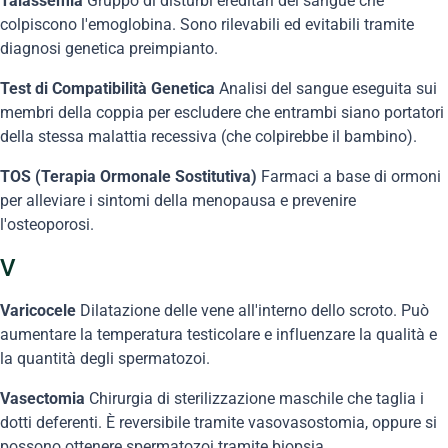
Talassemia
Gruppo di disturbi ereditari del sangue che
colpiscono l'emoglobina. Sono rilevabili ed evitabili tramite
diagnosi genetica preimpianto.
Test di Compatibilità Genetica
Analisi del sangue eseguita sui
membri della coppia per escludere che entrambi siano portatori
della stessa malattia recessiva (che colpirebbe il bambino).
TOS (Terapia Ormonale Sostitutiva)
Farmaci a base di ormoni
per alleviare i sintomi della menopausa e prevenire
l'osteoporosi.
V
Varicocele
Dilatazione delle vene all'interno dello scroto. Può
aumentare la temperatura testicolare e influenzare la qualità e
la quantità degli spermatozoi.
Vasectomia
Chirurgia di sterilizzazione maschile che taglia i
dotti deferenti. È reversibile tramite vasovasostomia, oppure si
possono ottenere spermatozoi tramite biopsia.