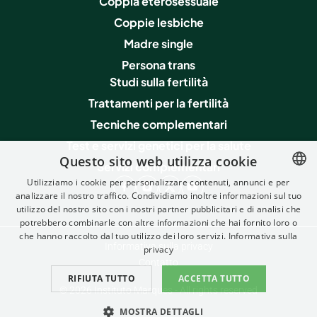
Coppia eterosessuale
Coppie lesbiche
Madre single
Persona trans
Studi sulla fertilità
Trattamenti per la fertilità
Tecniche complementari
Test e servizi genetici per la salute
Questo sito web utilizza cookie
Servizi complementari
Utilizziamo i cookie per personalizzare contenuti, annunci e per
analizzare il nostro traffico. Condividiamo inoltre informazioni sul tuo
SPANISH
utilizzo del nostro sito con i nostri partner pubblicitari e di analisi che
FRENCH
potrebbero combinarle con altre informazioni che hai fornito loro o
che hanno raccolto dal tuo utilizzo dei loro servizi.
Informativa sulla
ENGLISH
Informativa sulla privacy
privacy
Contatto
ITALIAN
RIFIUTA TUTTO
ACCETTA TUTTO
© 2026 Instituto Marques - All rights reserved
GERMAN
MOSTRA DETTAGLI
CATALAN