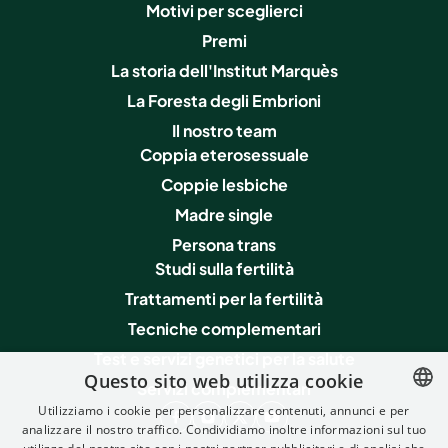
Motivi per sceglierci
Premi
La storia dell'Institut Marquès
La Foresta degli Embrioni
Il nostro team
Coppia eterosessuale
Coppie lesbiche
Madre single
Persona trans
Studi sulla fertilità
Trattamenti per la fertilità
Tecniche complementari
Test e servizi genetici per la salute
Questo sito web utilizza cookie
Servizi complementari
Utilizziamo i cookie per personalizzare contenuti, annunci e per
analizzare il nostro traffico. Condividiamo inoltre informazioni sul tuo
SPANISH