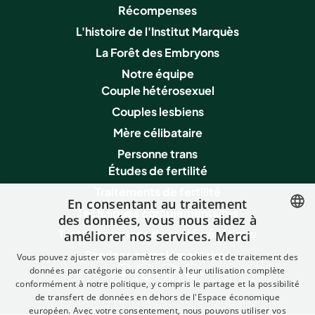
Récompenses
L'histoire de l'Institut Marquès
La Forêt des Embryons
Notre équipe
Couple hétérosexuel
Couples lesbiens
Mère célibataire
Personne trans
Études de fertilité
Traitements de fertilité
En consentant au traitement
Techniques complémentaires
des données, vous nous aidez à
Tests et services de santé génétique
améliorer nos services. Merci
SPANISH
Services complémentaires
Vous pouvez ajuster vos paramètres de cookies et de traitement des
FRENCH
données par catégorie ou consentir à leur utilisation complète
conformément à notre politique, y compris le partage et la possibilité
ENGLISH
de transfert de données en dehors de l'Espace économique
ITALIAN
européen. Avec votre consentement, nous pouvons utiliser vos