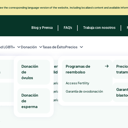
e the corresponding language version of the website, including localized content and available infor
Blog y Prensa
FAQ's
Trabaja con nosotros
d LGBTI+
Donación
Tasas de Éxito
Precios
alentina Milani
icas
Donación
Preservación de la
Programas de
Pruebas y serv
Precio
s
lementarias
de
fertilidad
reembolso
salud genética
tratam
óvulos
Test Genético
Congelación de óvulos
Access Fertility
Asesoramiento g
lantacional)
s
Garant
Congelación de esperma
Garantía de ovodonación
Test de compatibi
Donación
blasto
adora Time Lapse
genética
Congelación de embriones
de
Sobre Dra.
omobile
esperma
ino
Especializada en Ginecología y Obstetricia, la Dra. Vale
e
cuenta con más de 10 años de experiencia en el ámbito 