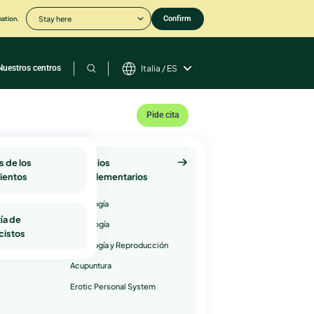
mation.
Stay here
Confirm
Nuestros centros
Italia / ES
Pide cita
icios de
s de los
Servicios
ientos
complementarios
enético
Psicología
ía de
lidad
Andrología
cistos
Oncología y Reproducción
Acupuntura
Erotic Personal System
ntina Milani
de la