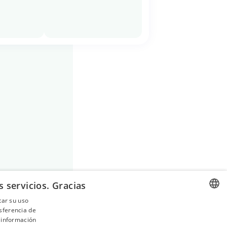
cialistas más
o de Reproducción
a Directora Médica
 servicios. Gracias
tar su uso
nsferencia de
SPANISH
 información
FRENCH