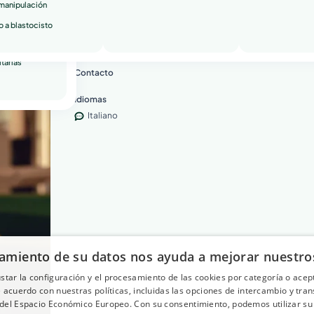
Reproducción Asistida. Desde 2016, es una de las espe
manipulación
reconocidas del Institut Marquès, un prestigioso centr
n
o a blastocisto
Asistida con sedes en Italia y España. Actualmente es l
a
de la sede de Milán del Institut Marquès.
tarias
Contacto
Idiomas
Italiano
atamiento de su datos nos ayuda a mejorar nuestros
star la configuración y el procesamiento de las cookies por categoría o acep
acuerdo con nuestras políticas, incluidas las opciones de intercambio y tra
 del Espacio Económico Europeo. Con su consentimiento, podemos utilizar su