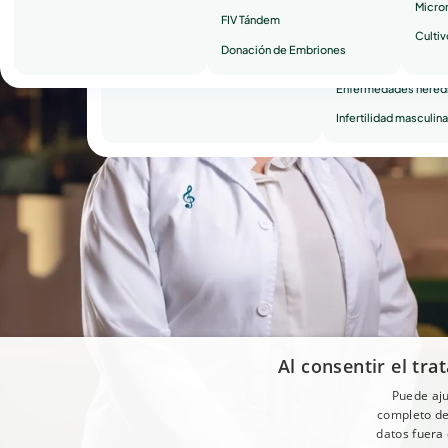
Micro
FIV Tándem
Testimonios
Abortos de repetició
Cultiv
Donación de Embriones
Infertilidad secundari
Enfermedades heredi
Infertilidad masculina
Al consentir el tr
Puede aju
completo de 
datos fuera