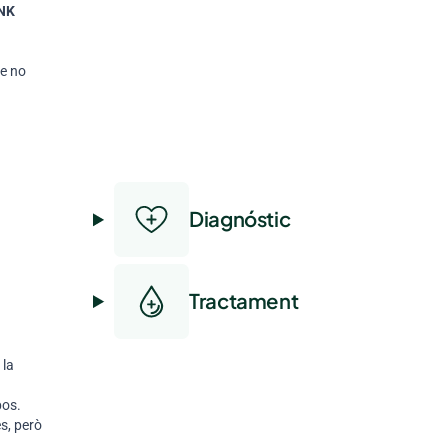
 NK
ue no
Diagnóstic
Tractament
 la
bos.
s, però