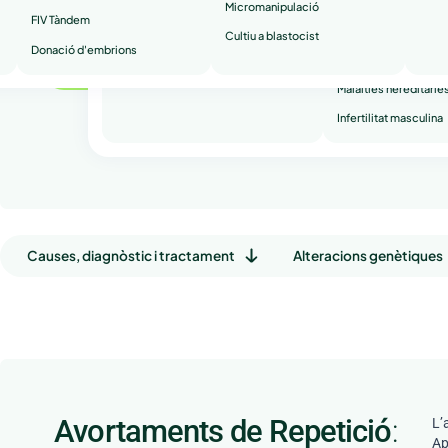
Micromanipulació
FIV Tàndem
Avortaments de repe
Cultiu a blastocist
Donació d'embrions
Infertilitat secundària
Demana la teva primera visita gratuïta
Malalties hereditàrie
Infertilitat masculina
Causes, diagnòstic i tractament
Alteracions genètiques
Avortaments de Repetició
:
L’
Ap