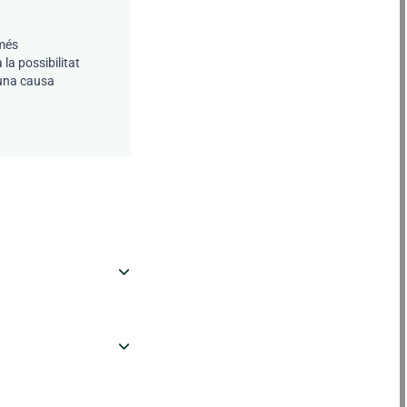
 més
a possibilitat
 una causa