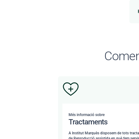
Començ
Més informació sobre
Tractaments
A Institut Marquès disposem de tots tract
de Reproducció assistida en què fem servi