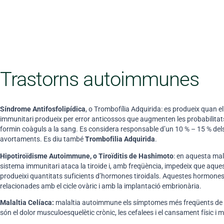
Trastorns autoimmunes
Síndrome Antifosfolipídica
, o Trombofília Adquirida: es produeix quan e
immunitari produeix per error anticossos que augmenten les probabilitat
formin coàguls a la sang. Es considera responsable d’un 10 % – 15 % del
avortaments. Es diu també
Trombofilia Adquirida
.
Hipotiroïdisme Autoimmune, o Tiroïditis de Hashimoto
: en aquesta mala
sistema immunitari ataca la tiroide i, amb freqüència, impedeix que aque
produeixi quantitats suficients d’hormones tiroidals. Aquestes hormone
relacionades amb el cicle ovàric i amb la implantació embrionària.
Malaltia Celíaca:
malaltia autoimmune els símptomes més freqüents de 
són el dolor musculoesquelètic crònic, les cefalees i el cansament físic i m