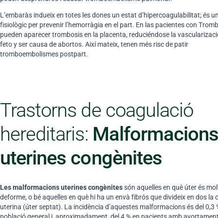
L’embaràs indueix en totes les dones un estat d’hipercoagulabilitat; és u
fisiològic per prevenir l’hemorràgia en el part. En las pacientes con Tromb
pueden aparecer trombosis en la placenta, reduciéndose la vascularizaci
feto y ser causa de abortos. Així mateix, tenen més risc de patir
tromboembolismes postpart.
Trastorns de coagulació
hereditaris:
Malformacion
uterines congènites
Les malformacions uterines congènites
són aquelles en què úter és molt
deforme, o bé aquelles en què hi ha un envà fibrós que divideix en dos la 
uterina (úter septat). La incidència d’aquestes malformacions és del 0,3 
població general i, aproximadament, del 4 % en pacients amb avortamen