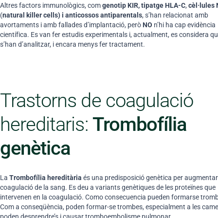
Altres factors immunològics, com
genotip KIR, tipatge HLA-C
,
cèl·lules
(
natural killer cells) i anticossos antiparentals
, s’han relacionat amb
avortaments i amb fallades d’implantació, però
NO
n’hi ha cap evidència
científica. Es van fer estudis experimentals i, actualment, es considera q
s’han d’analitzar, i encara menys fer tractament.
Trastorns de coagulació
hereditaris:
Trombofília
genètica
La
Trombofília hereditària
és una predisposició genètica per augmentar
coagulació de la sang. Es deu a variants genètiques de les proteïnes que
intervenen en la coagulació. Como consecuencia pueden formarse trom
Com a conseqüència, poden formar-se trombes, especialment a les came
poden desprendre’s i causar tromboembolisme pulmonar.