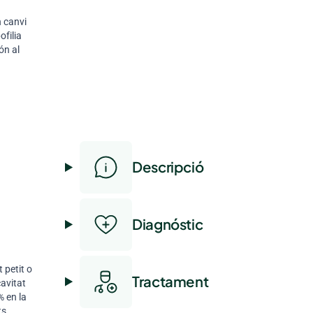
n canvi
ofilia
ón al
Descripció
s
Diagnóstic
 petit o
Tractament
cavitat
% en la
ts.