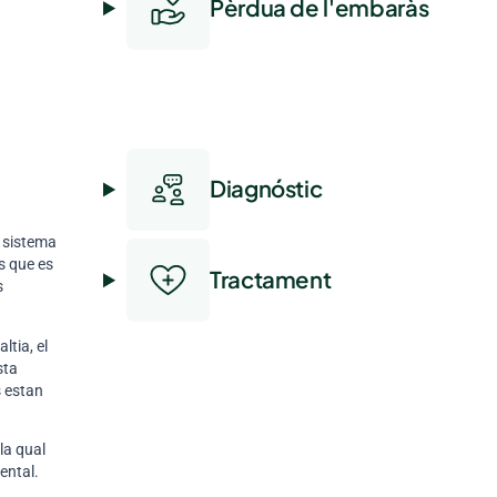
Pèrdua de l'embaràs
Diagnóstic
l sistema
s que es
Tractament
s
ltia, el
sta
s estan
la qual
ental.