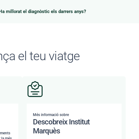
Ha millorat el diagnòstic els darrers anys?
a el teu viatge
Més informació sobre
Descobreix Institut
Marquès
aments
r la més