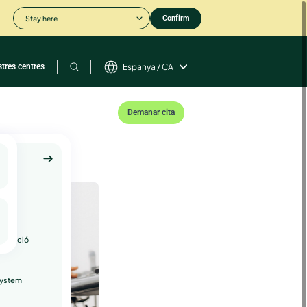
Stay here
Confirm
stres centres
Espanya / CA
Demanar cita
is
roducció
System