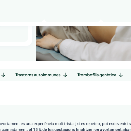
tició
s
Trastorns autoimmunes
Trombofília genètica
avortament és una experiència molt trista i, si es repeteix, pot esdevenir 
roximadament,
el 15 % de les gestacions finalitzen en avortament aban