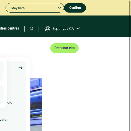
Stay here
Confirm
stres centres
Espanya / CA
Demanar cita
is
roducció
System