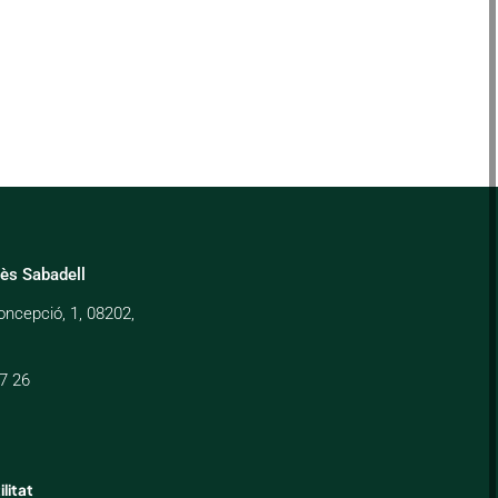
uès Sabadell
oncepció, 1, 08202,
7 26
ilitat