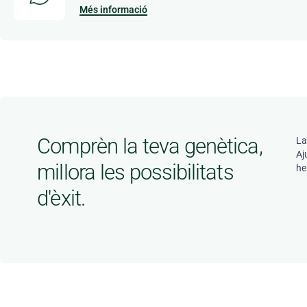
Més informació
Comprèn la teva genètica,
La
Aj
millora les possibilitats
he
d'èxit.