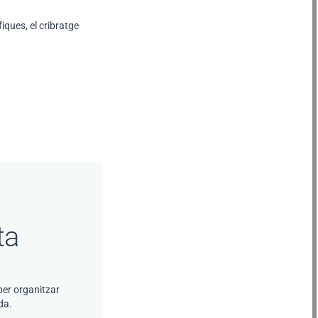
iques, el cribratge
ta
per organitzar
da.