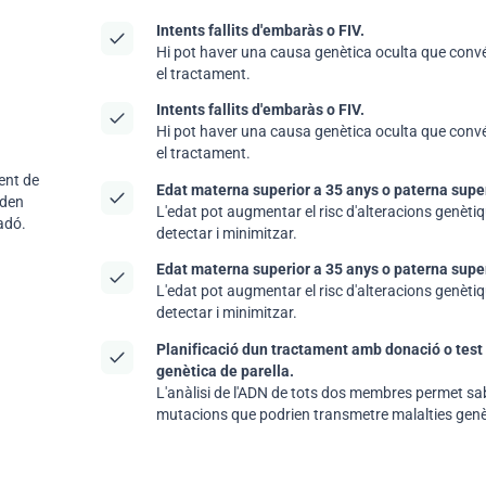
Intents fallits d'embaràs o FIV.
Hi pot haver una causa genètica oculta que convé 
el tractament.
Intents fallits d'embaràs o FIV.
Hi pot haver una causa genètica oculta que convé 
el tractament.
ent de
Edat materna superior a 35 anys o paterna super
oden
L'edat pot augmentar el risc d'alteracions genèti
nadó.
detectar i minimitzar.
Edat materna superior a 35 anys o paterna super
L'edat pot augmentar el risc d'alteracions genèti
detectar i minimitzar.
Planificació dun tractament amb donació o test 
genètica de parella.
L'anàlisi de l'ADN de tots dos membres permet sa
mutacions que podrien transmetre malalties genè