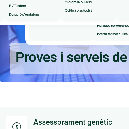
Micromanipulació
FIV Tàndem
Avortaments de repe
Cultiu a blastocist
Donació d'embrions
Infertilitat secundària
Malalties hereditàrie
Infertilitat masculina
Proves i serveis de
Assessorament genètic