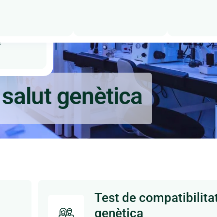
tició
s
 salut genètica
Test de compatibilita
genètica