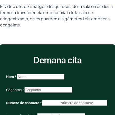
El vídeo ofereix imatges del quiròfan, de la sala on es duu a
terme la transferència embrionària i de la sala de
criogenització, on es guarden els gàmetes i els embrions
congelats.
Demana cita
Nom *
Cognoms *
Número de contacte *