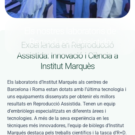
Els nostres laboratoris de
Reproducció Assistida
Excel·lència en Reproducció
Assistida: Innovació i Ciència a
Institut Marquès
Els laboratoris d’Institut Marquès als centres de
Barcelona i Roma estan dotats amb l’última tecnologia i
uns equipaments dissenyats per obtenir els millors
resultats en Reproducció Assistida. Tenen un equip
d’embriòlegs especialitzats en diferents àrees i
tecnologies. A més de la seva experiència en les
tècniques més innovadores, l’equip de biòlegs d’Institut
Marqués destaca pels treballs científics i la tasca d’R+D.