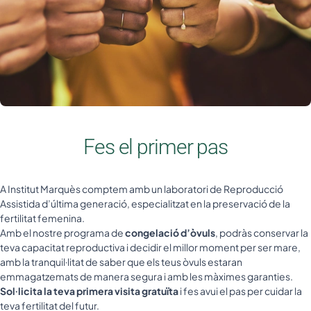
Fes el primer pas
A Institut Marquès comptem amb un laboratori de Reproducció
Assistida d’última generació, especialitzat en la preservació de la
fertilitat femenina.
Amb el nostre programa de
congelació d’òvuls
, podràs conservar la
teva capacitat reproductiva i decidir el millor moment per ser mare,
amb la tranquil·litat de saber que els teus òvuls estaran
emmagatzemats de manera segura i amb les màximes garanties.
Sol·licita la teva primera visita gratuïta
i fes avui el pas per cuidar la
teva fertilitat del futur.