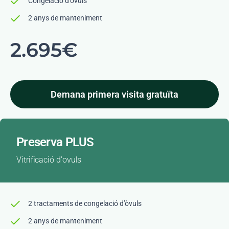
Congelació d’òvuls
2 anys de manteniment
2.695€
Demana primera visita gratuïta
Preserva PLUS
Vitrificació d'ovuls
2 tractaments de congelació d’òvuls
2 anys de manteniment