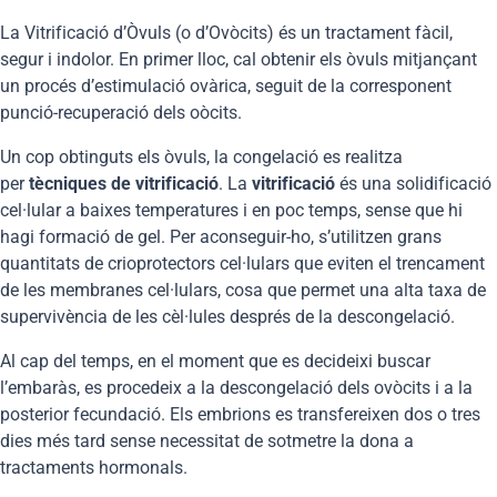
La Vitrificació d’Òvuls (o d’Ovòcits) és un tractament fàcil,
segur i indolor. En primer lloc, cal obtenir els òvuls mitjançant
un procés d’estimulació ovàrica, seguit de la corresponent
punció-recuperació dels oòcits.
Un cop obtinguts els òvuls, la congelació es realitza
per
tècniques de vitrificació
. La
vitrificació
és una solidificació
cel·lular a baixes temperatures i en poc temps, sense que hi
hagi formació de gel. Per aconseguir-ho, s’utilitzen grans
quantitats de crioprotectors cel·lulars que eviten el trencament
de les membranes cel·lulars, cosa que permet una alta taxa de
supervivència de les cèl·lules després de la descongelació.
Al cap del temps, en el moment que es decideixi buscar
l’embaràs, es procedeix a la descongelació dels ovòcits i a la
posterior fecundació. Els embrions es transfereixen dos o tres
dies més tard sense necessitat de sotmetre la dona a
tractaments hormonals.