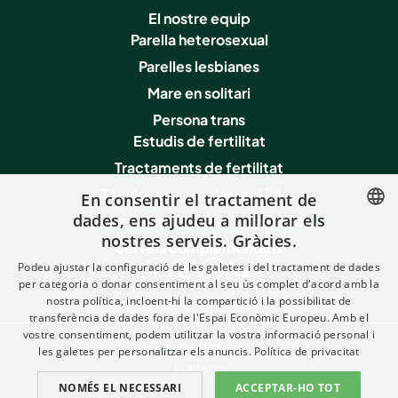
El nostre equip
Parella heterosexual
Parelles lesbianes
Mare en solitari
Persona trans
Estudis de fertilitat
Tractaments de fertilitat
Tècniques complementàries
En consentir el tractament de
dades, ens ajudeu a millorar els
Proves i serveis de salut genètica
nostres serveis. Gràcies.
SPANISH
Serveis complementaris
Podeu ajustar la configuració de les galetes i del tractament de dades
FRENCH
per categoria o donar consentiment al seu ús complet d'acord amb la
nostra política, incloent-hi la compartició i la possibilitat de
ENGLISH
transferència de dades fora de l'Espai Econòmic Europeu. Amb el
ITALIAN
vostre consentiment, podem utilitzar la vostra informació personal i
Privacy Policy
les galetes per personalitzar els anuncis.
Política de privacitat
GERMAN
Contacte
NOMÉS EL NECESSARI
ACCEPTAR-HO TOT
CATALAN