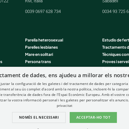
20122
RM, Italia
Sabadell
0039 0697 628 734
0034 93 725 6
Parella heterosexual
Estudis de fert
Parelles lesbianes
Tractaments de
Mare en solitari
Tècniques co
ès
Persona trans
Proves i serve
Serveis comp
actament de dades, ens ajudeu a millorar els nostre
justar la configuració de les galetes i del tractament de dades per categoria
iment al seu ús complet d'acord amb la nostra política, incloent-hi la comparti
 de transferència de dades fora de l'Espai Econòmic Europeu. Amb el vostre 
tzar la vostra informació personal i les galetes per personalitzar els anuncis
privacitat
NOMÉS EL NECESSARI
ACCEPTAR-HO TOT