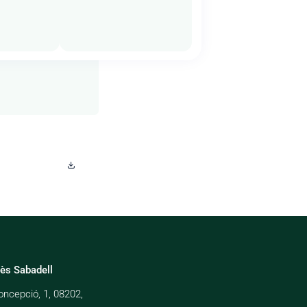
uès Sabadell
oncepció, 1, 08202,