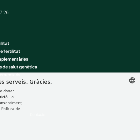
7 26
ilitat
 fertilitat
mplementàries
is de salut genètica
lementaris
s serveis. Gràcies.
 o donar
ció i la
SPANISH
consentiment,
FRENCH
.
Política de
Contacte
ENGLISH
ITALIAN
GERMAN