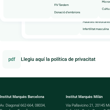
Micro
empresarial més 
FIV Tàndem
Avortaments de repe
Cultiu
empresa constituï
Donació d'embrions
Infertilitat secundària
seu social a N
Txeca, amb nú
Malalties hereditàrie
Infertilitat masculina
pdf
Llegiu aquí la política de privacitat
Institut Marquès Barcelona
Institut Marquès Milán
Av. Diagonal 662-664, 08034,
Via Pallavicino 21, 20145 Mi