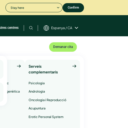
Stay here
Confirm
stres centres
Espanya / CA
Demanar cita
s de
Serveis
complementaris
enètic
Psicologia
S
litat genètica
Andrologia
Oncologia i Reproducció
Acupuntura
Erotic Personal System