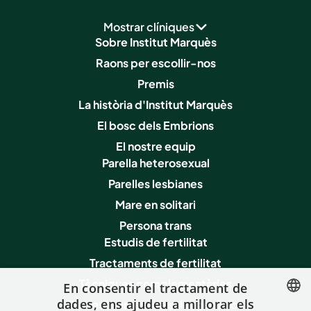
Mostrar clíniques
Sobre Institut Marquès
Raons per escollir-nos
Premis
La història d'Institut Marquès
El bosc dels Embrions
El nostre equip
Parella heterosexual
Parelles lesbianes
Mare en solitari
Persona trans
Estudis de fertilitat
Tractaments de fertilitat
Tècniques complementàries
En consentir el tractament de
dades, ens ajudeu a millorar els
Proves i serveis de salut genètica