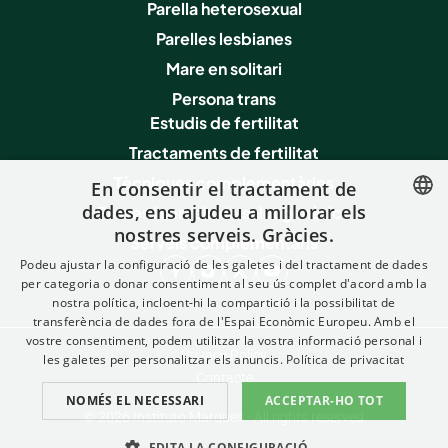
Parella heterosexual
Parelles lesbianes
Mare en solitari
Persona trans
Estudis de fertilitat
Tractaments de fertilitat
Tècniques complementàries
En consentir el tractament de
dades, ens ajudeu a millorar els
Proves i serveis de salut genètica
nostres serveis. Gràcies.
SPANISH
Serveis complementaris
Podeu ajustar la configuració de les galetes i del tractament de dades
FRENCH
per categoria o donar consentiment al seu ús complet d'acord amb la
nostra política, incloent-hi la compartició i la possibilitat de
ENGLISH
transferència de dades fora de l'Espai Econòmic Europeu. Amb el
ITALIAN
vostre consentiment, podem utilitzar la vostra informació personal i
Privacy Policy
les galetes per personalitzar els anuncis.
Política de privacitat
GERMAN
Contacte
NOMÉS EL NECESSARI
ACCEPTAR-HO TOT
CATALAN
© 2026 Instituto Marques - All rights reserved
EDITA LA CONFIGURACIÓ